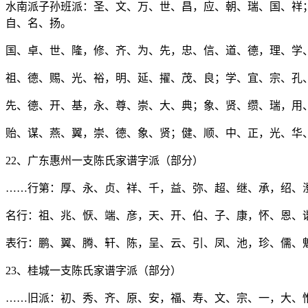
水南派子孙班派：圣、文、万、世、昌，应、朝、瑞、国、祥
自、名、扬。
国、卓、世、隆，修、齐、为、先，忠、信、道、德，理、学
祖、德、赐、光、裕，明、延、擢、茂、良；学、宜、宗、孔
先、德、开、基，永、尊、崇、大、典；象、贤、缵、瑞，用
贻、谋、燕、翼，崇、德、象、贤；健、顺、中、正，光、华
22、广东惠州一支陈氏家谱字派（部分）
……行第：厚、永、贞、祥、千，益、弥、超、继、承，绍、
名行：祖、兆、恹、端、彦，天、开、伯、子、康，怀、恩、
表行：鹏、翼、腾、轩、陈，呈、云、引、凤、池，珍、儒、
23、桂城一支陈氏家谱字派（部分）
……旧派：初、秀、齐、原、安，福、寿、文、宗、一，大、