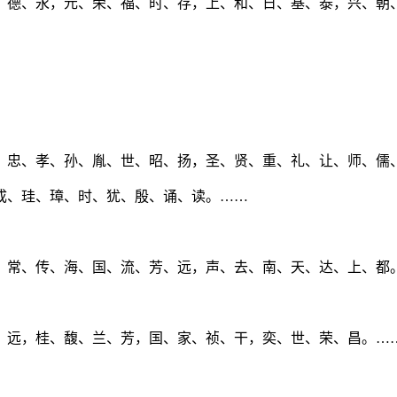
、德、永，元、荣、福、时、存，上、和、日、基、泰，兴、朝
、忠、孝、孙、胤、世、昭、扬，圣、贤、重、礼、让、师、儒
成、珪、璋、时、犹、殷、诵、读。……
，常、传、海、国、流、芳、远，声、去、南、天、达、上、都
、远，桂、馥、兰、芳，国、家、祯、干，奕、世、荣、昌。…