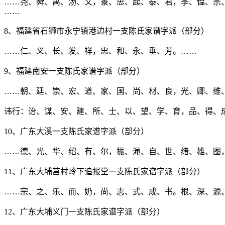
……尧、舜、禹、汤、文，景、思、起、泰、君，季、愠、宗
……
8、福建省石狮市永宁镇港边村一支陈氏家谱字派（部分）
……仁、义、长、发、祥，忠、和、永、垂、芳。……
9、福建南安一支陈氏家谱字派（部分）
……朝、廷、崇、宏、道、家、国、尚、材、良，光、卿、维
讳行：诒、谋、安、建、所、士、以、望、学、育，品、得、
10、广东大溪一支陈氏家谱字派（部分）
……德、光、华、绍、有、尔，振、渑、自、世、绪、雄、图
11、广东大埔莒村岭下追报堂一支陈氏家谱字派（部分）
……宗、之、乐、而、奶，尚、志、式、成、书。根、深、源
12、广东大埔义门一支陈氏家谱字派（部分）