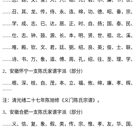
……召、其、龙、传，侍、永、连、绵，功、德、昭、垂，宗
……学、成、志、已、达，居、正、时、自、扬；国、泰、民
……仕、志、钟、鼓、源、长、本，明、贤、世、祖、北、溪
……唯、殿、钦、文、君，廷、弼、绍、良、英；俊、士、联
……诗、书、万、象，道、傅、周、孔，绍、往、圣、理、学
2、安徽怀宁一支陈氏家谱字派（部分）
……根、深、枝、自、茂，本、立、福、攸、绵，廉、孝、辉
……
注：清光绪二十七年陈旭修《义门陈氏宗谱》。
3、安徽合肥一支陈氏家谱字派（部分）
……义、信、复、象、假、类，传、宗、惟、孝、友，华、国