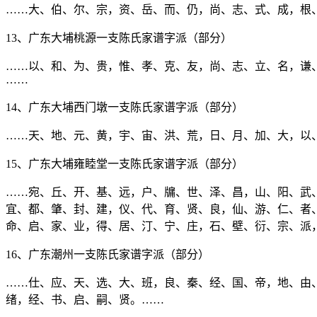
……大、伯、尔、宗，资、岳、而、仍，尚、志、式、成，根
13、广东大埔桃源一支陈氏家谱字派（部分）
……以、和、为、贵，惟、孝、克、友，尚、志、立、名，谦
……
14、广东大埔西门墩一支陈氏家谱字派（部分）
……天、地、元、黄，宇、宙、洪、荒，日、月、加、大，以
15、广东大埔雍睦堂一支陈氏家谱字派（部分）
……宛、丘、开、基、远，户、牖、世、泽、昌，山、阳、武
宜、都、肇、封、建，仪、代、育、贤、良，仙、游、仁、者
命、启、家、业，得、居、汀、宁、庄，石、壁、衍、宗、派
16、广东潮州一支陈氏家谱字派（部分）
……仕、应、天、选、大、班，良、秦、经、国、帝，地、由
绪，经、书、启、嗣、贤。……