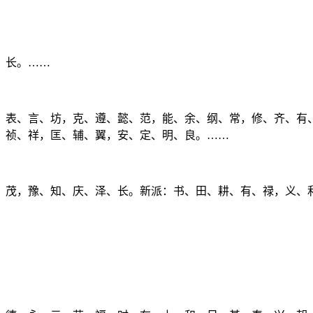
、长。……
、表、言、坊，克、遵、懿、范，能、余、纲、常，修、齐、有
、祯、祥，匡、辅、翼，安、定、明、良。……
、茂，豫、知、庆、泽、长。新派：书、田、耕、有、禄，义、