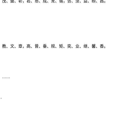
、茂、盛、彰，君、恩、成、宠、锡，咨、汝、益、颐、昌。
、教、文、章，高、曾、垂、规、矩、奕、业、继、馨、香。
。……
…