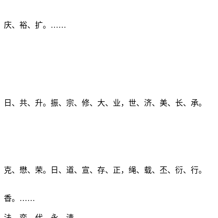
、庆、裕、扩。……
、日、共、升。振、宗、修、大、业，世、济、美、长、承。
、克、懋、荣。日、道、宣、存、正，绳、载、丕、衍、行。
、香。……
、法，奕、代、永、清。……