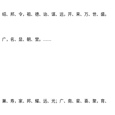
、绍、邦、令，祖、德、诒、谋、远，开、来、万、世、盛。
、广，名、显、朝、堂。……
、兼、寿，家、邦、耀、远、光；广、南、星、喜、聚，育、