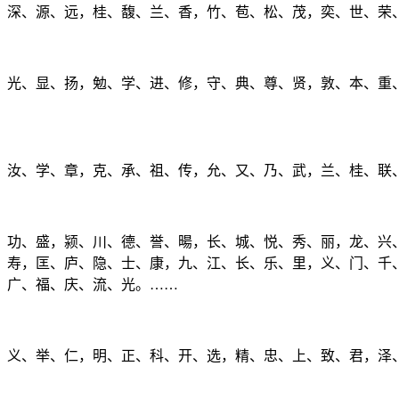
、深、源、远，桂、馥、兰、香，竹、苞、松、茂，奕、世、荣
、光、显、扬，勉、学、进、修，守、典、尊、贤，敦、本、重
、汝、学、章，克、承、祖、传，允、又、乃、武，兰、桂、联
、功、盛，颍、川、德、誉、暘，长、城、悦、秀、丽，龙、兴
、寿，匡、庐、隐、士、康，九、江、长、乐、里，义、门、千
，广、福、庆、流、光。……
、义、举、仁，明、正、科、开、选，精、忠、上、致、君，泽