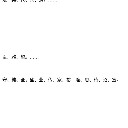
、臣、雅、望。……
、守、纯、全，盛、业、传、家、裕，隆、思、待、诏、宣。