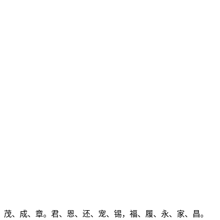
、茂、成、章。君、恩、还、宠、锡，福、履、永、家、昌。