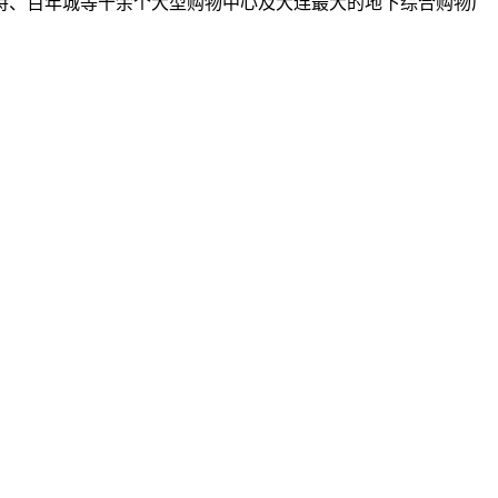
新玛特、百年城等十余个大型购物中心及大连最大的地下综合购物广