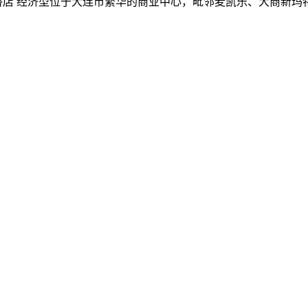
青泥洼桥店 经济型位于大连市繁华的商业中心，毗邻麦凯乐、大商