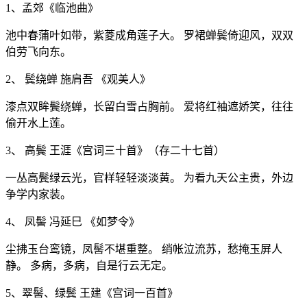
1、孟郊《临池曲》
池中春蒲叶如带，紫菱成角莲子大。 罗裙蝉鬓倚迎风，双双
伯劳飞向东。
2、 鬓绕蝉 施肩吾 《观美人》
漆点双眸鬓绕蝉，长留白雪占胸前。 爱将红袖遮娇笑，往往
偷开水上莲。
3、 高鬓 王涯《宫词三十首》（存二十七首）
一丛高鬓绿云光，官样轻轻淡淡黄。 为看九天公主贵，外边
争学内家装。
4、 凤髻 冯延巳 《如梦令》
尘拂玉台鸾镜，凤髻不堪重整。 绡帐泣流苏，愁掩玉屏人
静。 多病，多病，自是行云无定。
5、翠髻、绿鬓 王建《宫词一百首》