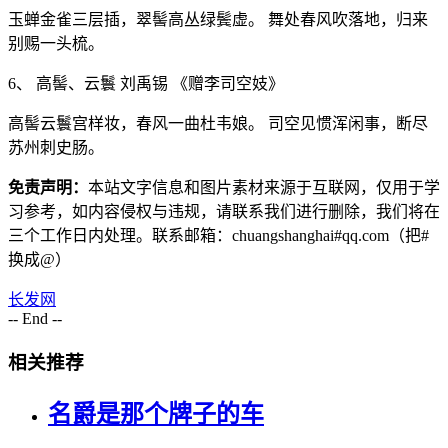
玉蝉金雀三层插，翠髻高丛绿鬓虚。 舞处春风吹落地，归来
别赐一头梳。
6、 高髻、云鬟 刘禹锡 《赠李司空妓》
高髻云鬟宫样妆，春风一曲杜韦娘。 司空见惯浑闲事，断尽
苏州刺史肠。
免责声明：
本站文字信息和图片素材来源于互联网，仅用于学
习参考，如内容侵权与违规，请联系我们进行删除，我们将在
三个工作日内处理。联系邮箱：chuangshanghai#qq.com（把#
换成@）
长发网
-- End --
相关推荐
名爵是那个牌子的车