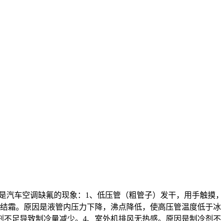
下是汽车空调缺氟的现象：1、低压管（粗管子）发干，用手触
管结霜。原因是液管内压力下降，沸点降低，使高压管温度低于冰
剂不足导致制冷量减少。4、室外机排风无热感。原因是制冷剂不